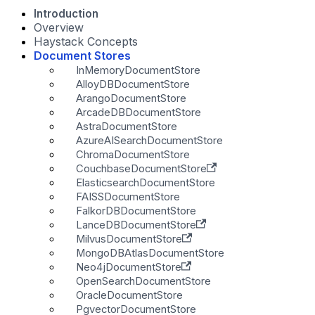
Introduction
Overview
Haystack Concepts
Document Stores
InMemoryDocumentStore
AlloyDBDocumentStore
ArangoDocumentStore
ArcadeDBDocumentStore
AstraDocumentStore
AzureAISearchDocumentStore
ChromaDocumentStore
CouchbaseDocumentStore
ElasticsearchDocumentStore
FAISSDocumentStore
FalkorDBDocumentStore
LanceDBDocumentStore
MilvusDocumentStore
MongoDBAtlasDocumentStore
Neo4jDocumentStore
OpenSearchDocumentStore
OracleDocumentStore
PgvectorDocumentStore