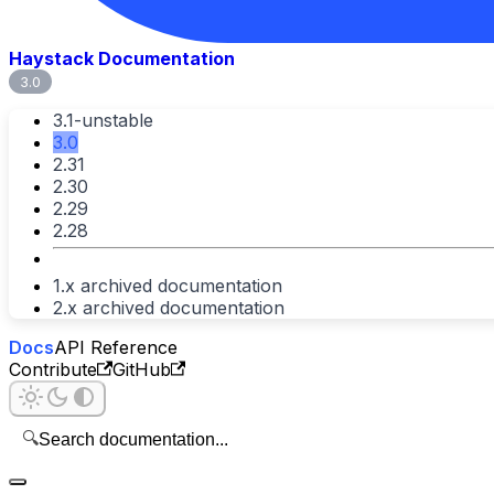
Haystack Documentation
3.0
3.1-unstable
3.0
2.31
2.30
2.29
2.28
1.x archived documentation
2.x archived documentation
Docs
API Reference
Contribute
GitHub
🔍
Search documentation...